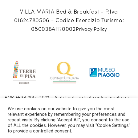
VILLA MARIA Bed & Breakfast - P.Iva
01624780506 -
Codice Esercizio Turismo:
050038AFR0002
Privacy Policy
POR FESR 2014-2022 - Aiuti finalizzati al contenimento e ai
contrasti dell’emergenza epidemiologica COVID-19 Fondo
We use cookies on our website to give you the most
investimenti Toscana - aiuti agli investimenti Decreto
relevant experience by remembering your preferences and
repeat visits. By clicking “Accept All”, you consent to the use
Dirigenziale n.14508.17092020.172001378 Azione 3.1.1 A3
of ALL the cookies. However, you may visit "Cookie Settings"
to provide a controlled consent.